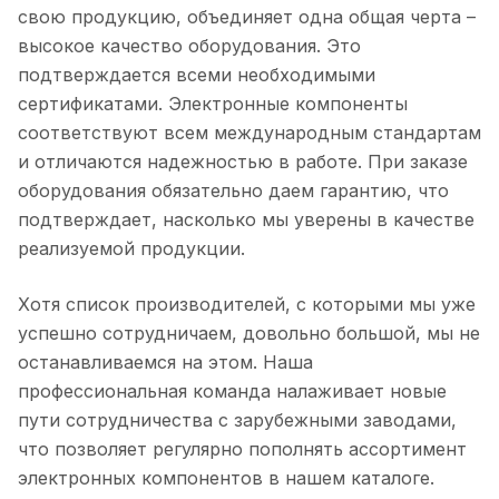
компаний, ищущих надежные
автомобилестроение,
свою продукцию, объединяет одна общая черта –
электронные компоненты.
промышленность, бытовая
высокое качество оборудования. Это
подтверждается всеми необходимыми
электроника,
сертификатами. Электронные компоненты
телекоммуникации и
соответствуют всем международным стандартам
источники питания.
и отличаются надежностью в работе. При заказе
оборудования обязательно даем гарантию, что
подтверждает, насколько мы уверены в качестве
реализуемой продукции.
Хотя список производителей, с которыми мы уже
успешно сотрудничаем, довольно большой, мы не
останавливаемся на этом. Наша
профессиональная команда налаживает новые
пути сотрудничества с зарубежными заводами,
что позволяет регулярно пополнять ассортимент
электронных компонентов в нашем каталоге.